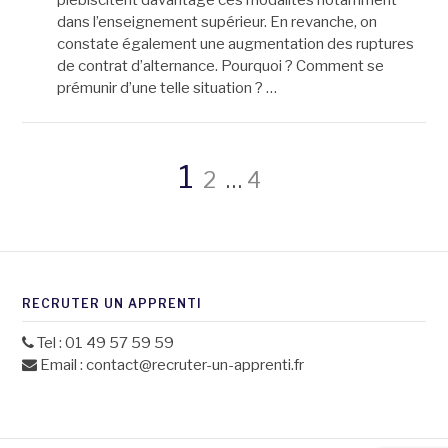
plébiscitent davantage ces modalités notamment
dans l’enseignement supérieur. En revanche, on
constate également une augmentation des ruptures
de contrat d’alternance. Pourquoi ? Comment se
prémunir d’une telle situation ? …
Navigation
Page
Page
Page
1
2
…
4
des
articles
RECRUTER UN APPRENTI
Tel : 01 49 57 59 59
Email : contact@recruter-un-apprenti.fr